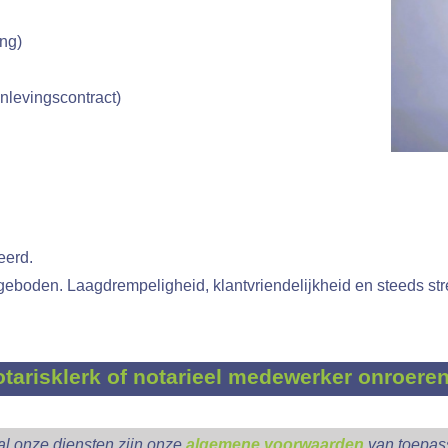
ing)
R
IN
ONDERNEMI
levingscontract)
eerd.
geboden. Laagdrempeligheid, klantvriendelijkheid en steeds str
otarisklerk of notarieel medewerker onroere
al onze diensten zijn onze
algemene voorwaarden
van toepas